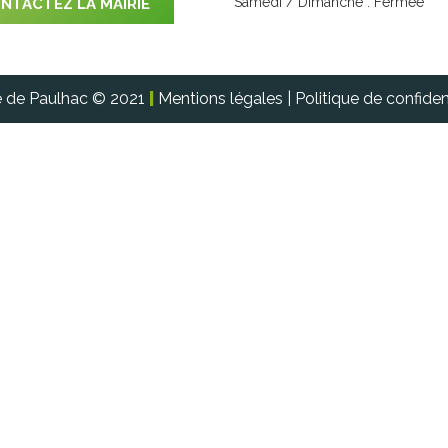
Samedi / Dimanche : Fermée
NTACTEZ LA MAIRIE
e de Paulhac © 2021
|
Mentions légales
|
Politique de confident