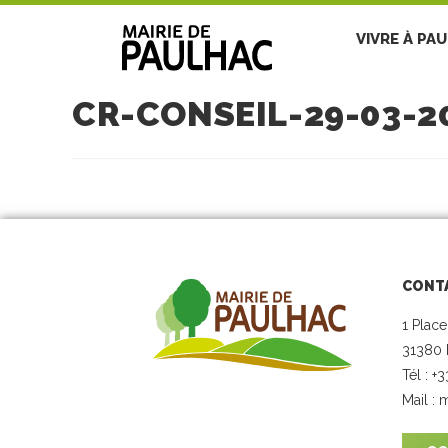
VIVRE À PA
CR-CONSEIL-29-03-2
CONT
1 Place
31380 
Tél : +
Mail :
m