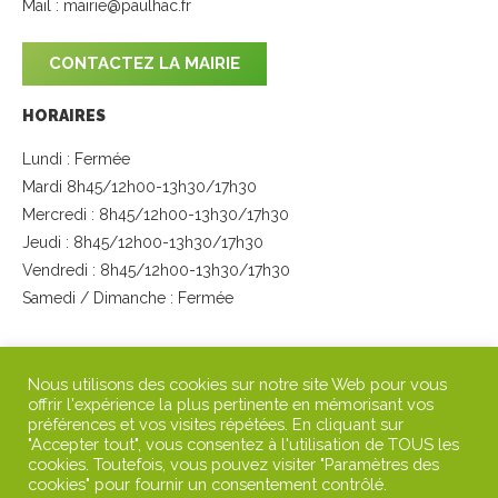
Mail :
mairie@paulhac.fr
CONTACTEZ LA MAIRIE
HORAIRES
Lundi : Fermée
Mardi 8h45/12h00-13h30/17h30
Mercredi : 8h45/12h00-13h30/17h30
Jeudi : 8h45/12h00-13h30/17h30
Vendredi : 8h45/12h00-13h30/17h30
Samedi / Dimanche : Fermée
SUIVEZ-NOUS
Nous utilisons des cookies sur notre site Web pour vous
offrir l'expérience la plus pertinente en mémorisant vos
préférences et vos visites répétées. En cliquant sur
"Accepter tout", vous consentez à l'utilisation de TOUS les
cookies. Toutefois, vous pouvez visiter "Paramètres des
cookies" pour fournir un consentement contrôlé.